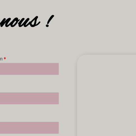
nous !
om
*