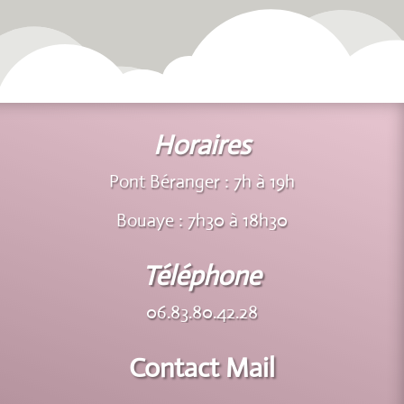
Horaires
Pont Béranger : 7h à 19h
Bouaye : 7h30 à 18h30
Téléphone
06.83.80.42.28
Contact Mail